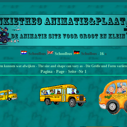
Schoolbus
Schoolbus
Schulbus
16
-
x
rm kunnen wat afwijken - The size and shape can vary as - Die Größe und Form variier
Pagina
- Page - Seite -Nr 1