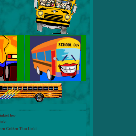
LinkieTheo
inki
chen Grüßen Theo Linki