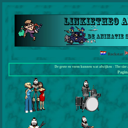
Rockstar
De grote en vorm kunnen wat afwijken - The size 
Pagi