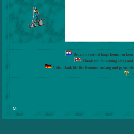
Bedankt voor het langs komen en kom ge
Thank you for coming along and fe
Vielen Dank für Ihr Kommen entlang und gerne wie
h