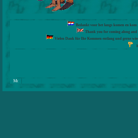
Bedankt voor het langs komen en kom ge
Thank you for coming along and fe
Vielen Dank für Ihr Kommen entlang und gerne wie
h