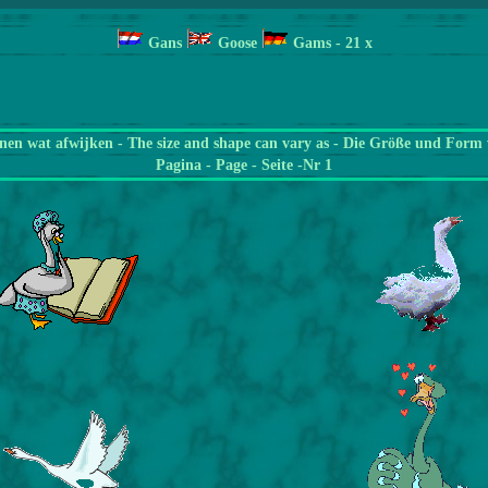
Gans
Goose
Gams
- 21
x
en wat afwijken - The size and shape can vary as - Die Größe und Form 
Pagina
- Page - Seite -Nr 1