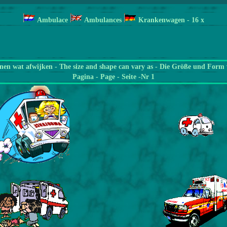
Ambulace
Ambulances
Krankenwagen
- 16 x
en wat afwijken - The size and shape can vary as - Die Größe und Form 
Pagina
- Page - Seite -Nr 1